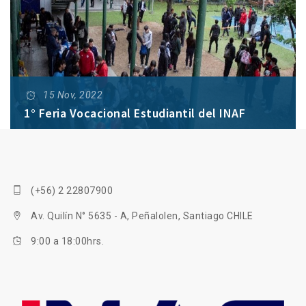
15 Nov, 2022
1° Feria Vocacional Estudiantil del INAF
Esta instancia buscó orientar decisiones informadas
respecto a las elecciones vocacionales. Las y los
postulantes, pudieron profundizar y conocer con
(+56) 2 22807900
mayor detalle nuestra propuesta educativa.
Av. Quilín N° 5635 - A, Peñalolen, Santiago CHILE
9:00 a 18:00hrs.