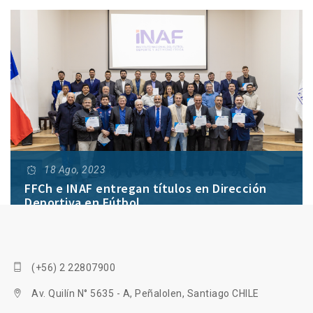
18 Ago, 2023
FFCh e INAF entregan títulos en Dirección
Deportiva en Fútbol
(+56) 2 22807900
Av. Quilín N° 5635 - A, Peñalolen, Santiago CHILE