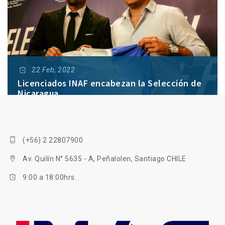
22 Feb, 2022
Licenciados INAF encabezan la Selección de
Nicaragua
Se trata del DT Marco Antonio Figueroa y su
ayudante técnico, el profesional colombiano Andrés
(+56) 2 22807900
Felipe Roz, quienes afrontarán este reto
mundialista.
Av. Quilín N° 5635 - A, Peñalolen, Santiago CHILE
9:00 a 18:00hrs.