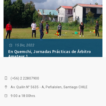
15 Dic, 2022
En Quemchi, Jornadas Prácticas de Árbitro
Amateur 1
La actividad tiene el propósito de perfeccionar la
calidad del arbitraje y actualizar conocimientos en
(+56) 2 22807900
beneficio de las competencias locales de fútbol y del
desarrollo de los recursos de la zona.
Av. Quilín N° 5635 - A, Peñalolen, Santiago CHILE
9:00 a 18:00hrs.