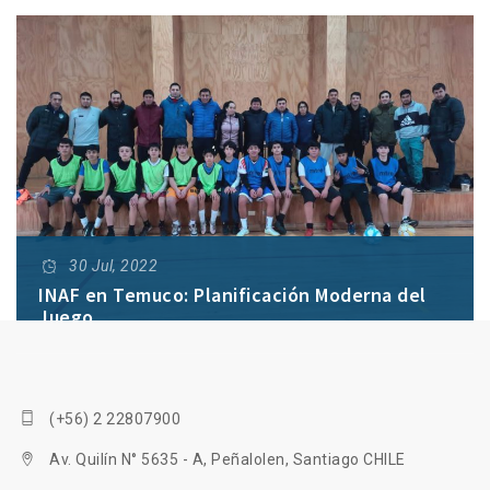
30 Jul, 2022
INAF en Temuco: Planificación Moderna del
Juego
Los días 20 y 21 de Julio, se efectuaron las jornadas
prácticas del Curso "Planificación Moderna del
(+56) 2 22807900
Juego" en la capital de la provincia de Cautín y de la
Región de La Araucanía.
Av. Quilín N° 5635 - A, Peñalolen, Santiago CHILE