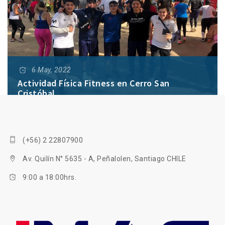
6 May, 2022
Actividad Física Fitness en Cerro San
Cristóbal
El pasado domingo 24 de abril, en horas de la
mañana, el Área de Vinculación con el Medio del
(+56) 2 22807900
INAF estuvo presente junto a la clase de Fitness
Grupal I en esta acción deportiva recreacional.
Av. Quilín N° 5635 - A, Peñalolen, Santiago CHILE
9:00 a 18:00hrs.