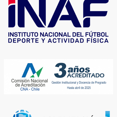
Juan José Rivera
Hernán
Peña
Luis Pérez Franco
Jaime García
"El Instituto me
entregó la motivación para ordenar mis ideas, porque a
veces uno piensa que jugando tú vas a estar claro y en
realidad el INAF te ayuda mucho a organizarte, en el cómo