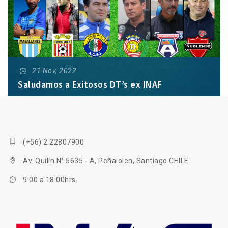
21 Nov, 2022
Saludamos a Exitosos DT’s ex INAF
Hay clubes del fútbol chileno de diversas categorías
que celebran importantes logros este 2022. Sus
entrenadores son ex alumnos INAF que han
(+56) 2 22807900
cristalizado su pasión en el balompié nacional.
Av. Quilín N° 5635 - A, Peñalolen, Santiago CHILE
9:00 a 18:00hrs.
Hablamos en específico de; Jaime García
Nicolás Núñez
Damián Muñoz