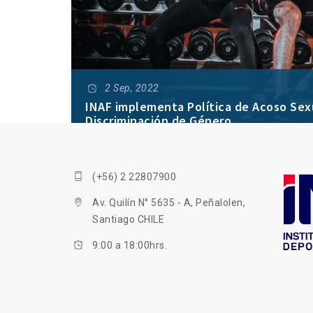
2 Sep, 2022
INAF implementa Política de Acoso Sexu
Discriminación de Género
Su objetivo es sistematizar una normativa leg
toda forma de violencia sexual y de género, 
(+56) 2 22807900
las personas y garantizando el clima académ
Av. Quilín N° 5635 - A, Peñalolen,
Santiago CHILE
9:00 a 18:00hrs.