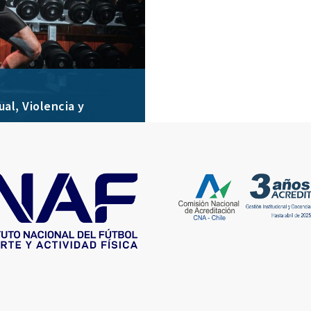
al, Violencia y
al que prohíba y sancione
protegiendo la dignidad de
ico.