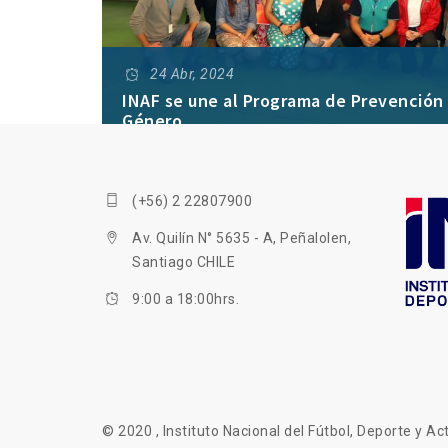
24 Abr, 2024
INAF se une al Programa de Prevención 
Género
(+56) 2 22807900
Av. Quilín N° 5635 - A, Peñalolen,
Santiago CHILE
9:00 a 18:00hrs.
© 2020 , Instituto Nacional del Fútbol, Deporte y Act