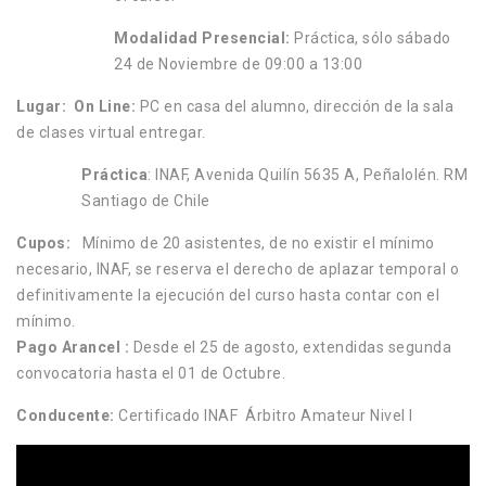
Modalidad Presencial:
Práctica, sólo sábado
24 de Noviembre de 09:00 a 13:00
Lugar: On Line:
PC en casa del alumno, dirección de la sala
de clases virtual entregar.
Práctica
: INAF, Avenida Quilín 5635 A, Peñalolén. RM
Santiago de Chile
Cupos:
Mínimo de 20 asistentes, de no existir el mínimo
necesario, INAF, se reserva el derecho de aplazar temporal o
definitivamente la ejecución del curso hasta contar con el
mínimo.
Pago Arancel :
Desde el 25 de agosto, extendidas segunda
convocatoria hasta el 01 de Octubre.
Conducente:
Certificado INAF Árbitro Amateur Nivel I