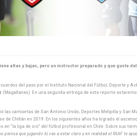
iene altas y bajas, pero un instructor preparado y que guste de
uerdos del paso por el Instituto Nacional del Fútbol, Deporte y Act
z
(Magallanes). En una segunda entrega de este reporte estarem
tió las camisetas de San Antonio Unido, Deportes Melipilla y San M
 de Chillán en 2019. En los siguientes años ha logrado el ascenso a
s en “la liga de oro” del fútbol profesional en Chile. Sobre sus ti
 piensa que jugando tú vas a estar claro y en realidad el INAF te ay