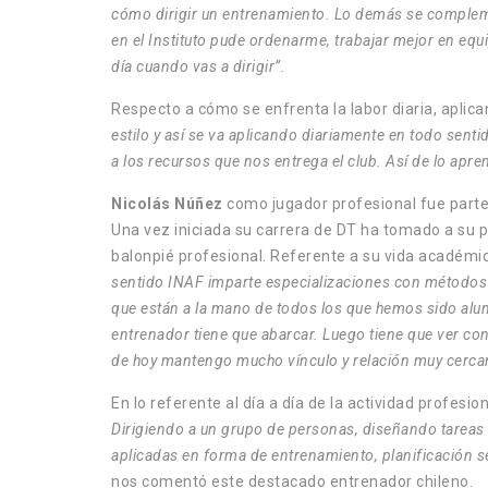
cómo dirigir un entrenamiento. Lo demás se complemen
en el Instituto pude ordenarme, trabajar mejor en eq
día cuando vas a dirigir”.
Respecto a cómo se enfrenta la labor diaria, apli
estilo y así se va aplicando diariamente en todo sent
a los recursos que nos entrega el club. Así de lo ap
Nicolás Núñez
como jugador profesional fue parte 
Una vez iniciada su carrera de DT ha tomado a su p
balonpié profesional. Referente a su vida académi
sentido INAF imparte especializaciones con métodos 
que están a la mano de todos los que hemos sido alu
entrenador tiene que abarcar. Luego tiene que ver con
de hoy mantengo mucho vínculo y relación muy cercan
En lo referente al día a día de la actividad profesi
Dirigiendo a un grupo de personas, diseñando tareas 
aplicadas en forma de entrenamiento, planificación se
nos comentó este destacado entrenador chileno.