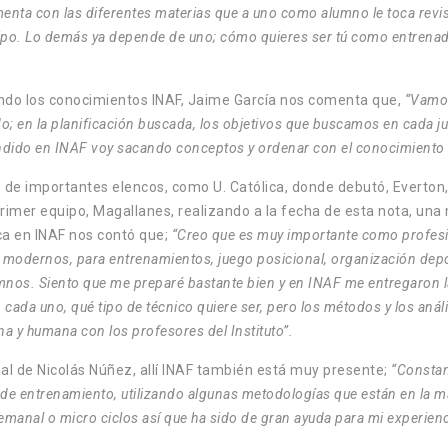
ta con las diferentes materias que a uno como alumno le toca revisar
uipo. Lo demás ya depende de uno; cómo quieres ser tú como entrenador
cando los conocimientos INAF, Jaime García nos comenta que,
“Vamos
ido; en la planificación buscada, los objetivos que buscamos en cada 
rendido en INAF voy sacando conceptos y ordenar con el conocimiento d
de importantes elencos, como U. Católica, donde debutó, Everton, 
rimer equipo, Magallanes, realizando a la fecha de esta nota, una 
ca en INAF nos contó que;
“Creo que es muy importante como profesion
modernos, para entrenamientos, juego posicional, organización depor
mnos. Siento que me preparé bastante bien y en INAF me entregaron 
 cada uno, qué tipo de técnico quiere ser, pero los métodos y los anál
a y humana con los profesores del Instituto”.
onal de Nicolás Núñez, allí INAF también está muy presente;
“Constan
de entrenamiento, utilizando algunas metodologías que están en la m
manal o micro ciclos así que ha sido de gran ayuda para mi experienci