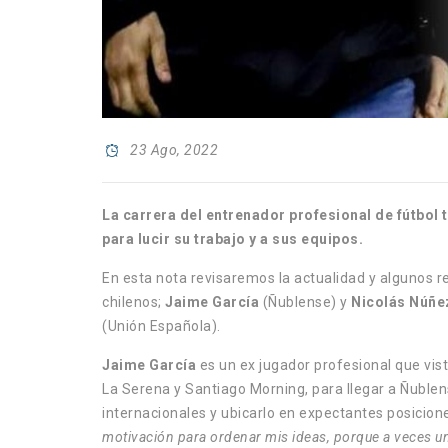
23 Ago, 2022
La carrera del entrenador profesional de fútbol t
para lucir su trabajo y a sus equipos.
En esta nota revisaremos la actualidad y algunos rec
chilenos;
Jaime García
(Ñublense) y
Nicolás Núñe
(Unión Española).
Jaime García
es un ex jugador profesional que vis
La Serena y Santiago Morning, para llegar a Ñublense
internacionales y ubicarlo en expectantes posicione
motivación para ordenar mis ideas, porque a veces uno