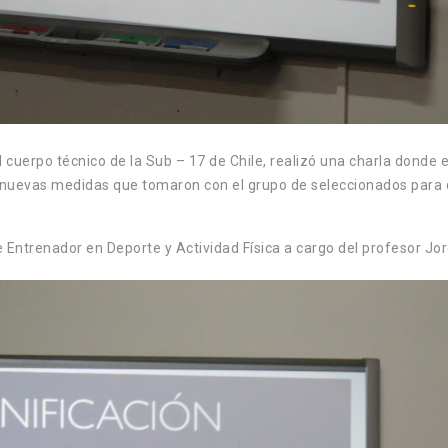
cuerpo técnico de la Sub – 17 de Chile, realizó una charla donde e
 nuevas medidas que tomaron con el grupo de seleccionados para qu
e Entrenador en Deporte y Actividad Física a cargo del profesor Jo