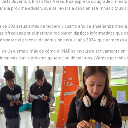
l de la Juventud, Bryan Ruz Varas. Ruz expresó su agradecimiento p
 para la próxima edición, que se llevará a cabo en el Gimnasio Muni
rca de 300 estudiantes de tercero y cuarto año de enseñanza medi
 ofrecidas por el Instituto recibieron dípticos informativos que d
n sobre el proceso de admisión para el año 2024, que comenzó el
llos es un ejemplo más de cómo el INAF se involucra activamente en
s educativas con la próxima generación de talentos. ¡Vamos por más