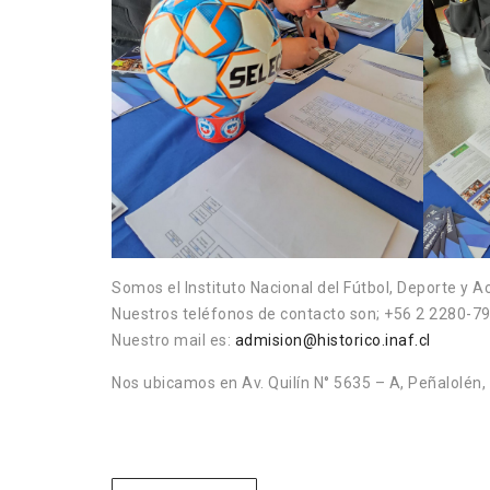
Somos el Instituto Nacional del Fútbol, Deporte y Ac
Nuestros teléfonos de contacto son; +56 2 2280-7
Nuestro mail es:
admision@historico.inaf.cl
Nos ubicamos en Av. Quilín N° 5635 – A, Peñalolén, 