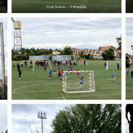
Club Newen – Peñalolén