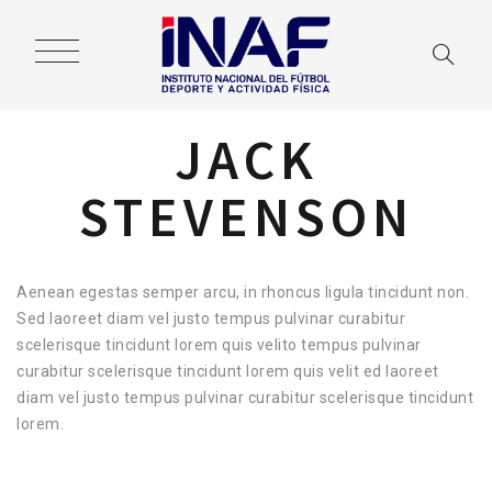
JACK
STEVENSON
Aenean egestas semper arcu, in rhoncus ligula tincidunt non.
Sed laoreet diam vel justo tempus pulvinar curabitur
scelerisque tincidunt lorem quis velito tempus pulvinar
curabitur scelerisque tincidunt lorem quis velit ed laoreet
diam vel justo tempus pulvinar curabitur scelerisque tincidunt
lorem.