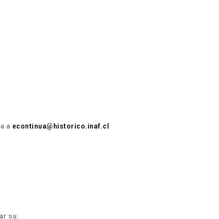
ia a
econtinua@historico.inaf.cl
ar su: