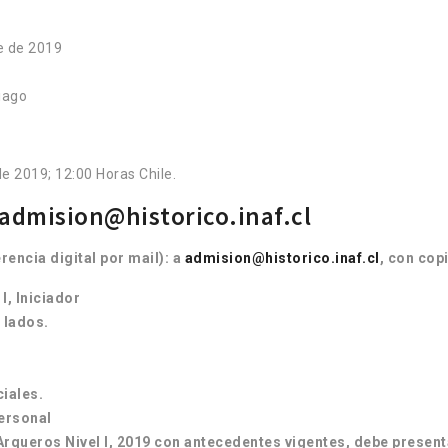
re de 2019
iago
e 2019; 12:00 Horas Chile.
admision@historico.inaf.cl
encia digital por mail): a
admision@historico.inaf.cl
, con cop
I, Iniciador
 lados.
iales.
personal
rqueros Nivel I, 2019 con antecedentes vigentes, debe present